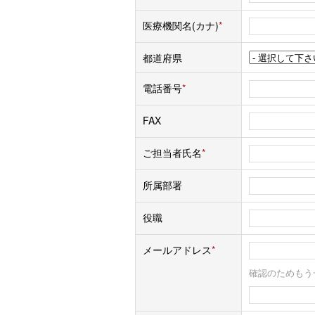
医療機関名(カナ)
*
都道府県
電話番号
*
FAX
ご担当者氏名
*
所属部署
役職
メールアドレス
*
確認のためもう