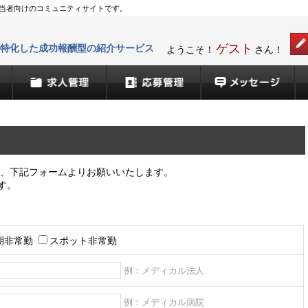
用担当者向けのコミュニティサイトです。
イト Dr.採用なび
ゲスト
特化した成功報酬型の紹介サービス
ようこそ！
さん！
採用ページ
求人管理
応募管理
メ
は、下記フォームよりお願いいたします。
す。
期非常勤
スポット非常勤
例：メディカル法人
例：メディカル病院