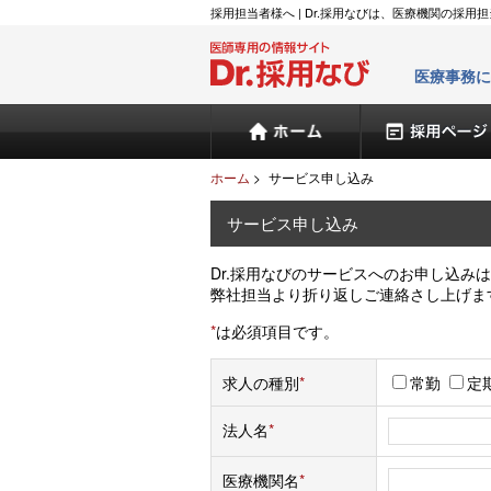
採用担当者様へ | Dr.採用なびは、医療機関の採
医師採用の情報サ
医療事務に
ホーム
ホーム
>
サービス申し込み
サービス申し込み
Dr.採用なびのサービスへのお申し込み
弊社担当より折り返しご連絡さし上げま
*
は必須項目です。
求人の種別
*
常勤
定
法人名
*
医療機関名
*